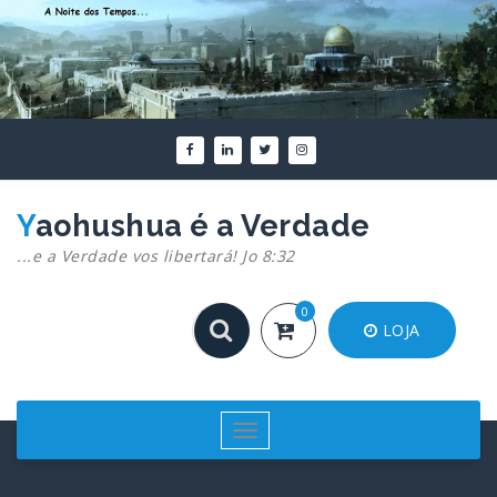
Pular
para
o
conteúdo
Yaohushua é a Verdade
...e a Verdade vos libertará! Jo 8:32
0
LOJA
Alternar
navegação