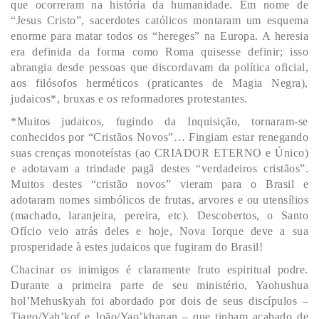
que ocorreram na história da humanidade. Em nome de
“Jesus Cristo”, sacerdotes católicos montaram um esquema
enorme para matar todos os “hereges” na Europa. A heresia
era definida da forma como Roma quisesse definir; isso
abrangia desde pessoas que discordavam da política oficial,
aos filósofos herméticos (praticantes de Magia Negra),
judaicos*, bruxas e os reformadores protestantes.
*Muitos judaicos, fugindo da Inquisição, tornaram-se
conhecidos por “Cristãos Novos”… Fingiam estar renegando
suas crenças monoteístas (ao CRIADOR ETERNO e Único)
e adotavam a trindade pagã destes “verdadeiros cristãos”.
Muitos destes “cristão novos” vieram para o Brasil e
adotaram nomes simbólicos de frutas, arvores e ou utensílios
(machado, laranjeira, pereira, etc). Descobertos, o Santo
Ofício veio atrás deles e hoje, Nova Iorque deve a sua
prosperidade à estes judaicos que fugiram do Brasil!
Chacinar os inimigos é claramente fruto espiritual podre.
Durante a primeira parte de seu ministério, Yaohushua
hol’Mehuskyah foi abordado por dois de seus discípulos –
Tiago/Yah’kof e João/Yao’khanan – que tinham acabado de