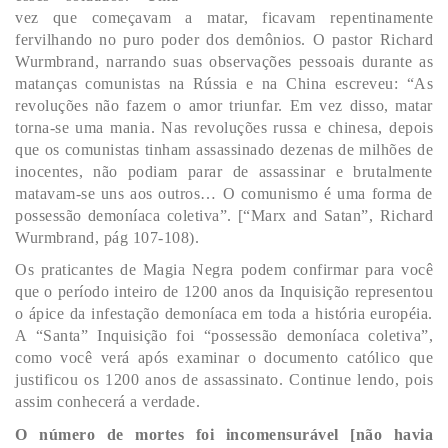
vez que começavam a matar, ficavam repentinamente
fervilhando no puro poder dos demônios. O pastor Richard
Wurmbrand, narrando suas observações pessoais durante as
matanças comunistas na Rússia e na China escreveu: “As
revoluções não fazem o amor triunfar. Em vez disso, matar
torna-se uma mania. Nas revoluções russa e chinesa, depois
que os comunistas tinham assassinado dezenas de milhões de
inocentes, não podiam parar de assassinar e brutalmente
matavam-se uns aos outros… O comunismo é uma forma de
possessão demoníaca coletiva”. [“Marx and Satan”, Richard
Wurmbrand, pág 107-108).
Os praticantes de Magia Negra podem confirmar para você
que o período inteiro de 1200 anos da Inquisição representou
o ápice da infestação demoníaca em toda a história européia.
A “Santa” Inquisição foi “possessão demoníaca coletiva”,
como você verá após examinar o documento católico que
justificou os 1200 anos de assassinato. Continue lendo, pois
assim conhecerá a verdade.
O número de mortes foi incomensurável [não havia