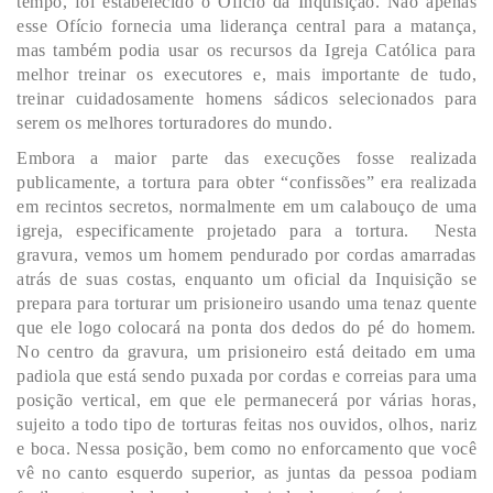
tempo, foi estabelecido o Ofício da Inquisição. Não apenas
esse Ofício fornecia uma liderança central para a matança,
mas também podia usar os recursos da Igreja Católica para
melhor treinar os executores e, mais importante de tudo,
treinar cuidadosamente homens sádicos selecionados para
serem os melhores torturadores do mundo.
Embora a maior parte das execuções fosse realizada
publicamente, a tortura para obter “confissões” era realizada
em recintos secretos, normalmente em um calabouço de uma
igreja, especificamente projetado para a tortura. Nesta
gravura, vemos um homem pendurado por cordas amarradas
atrás de suas costas, enquanto um oficial da Inquisição se
prepara para torturar um prisioneiro usando uma tenaz quente
que ele logo colocará na ponta dos dedos do pé do homem.
No centro da gravura, um prisioneiro está deitado em uma
padiola que está sendo puxada por cordas e correias para uma
posição vertical, em que ele permanecerá por várias horas,
sujeito a todo tipo de torturas feitas nos ouvidos, olhos, nariz
e boca. Nessa posição, bem como no enforcamento que você
vê no canto esquerdo superior, as juntas da pessoa podiam