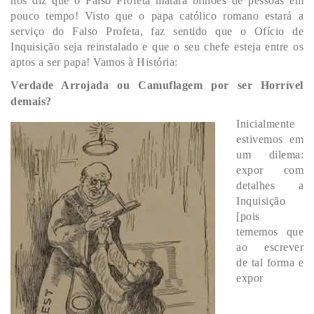
nos diz que o Falso Profeta matará bilhões de pessoas em
pouco tempo! Visto que o papa católico romano estará a
serviço do Falso Profeta, faz sentido que o Ofício de
Inquisição seja reinstalado e que o seu chefe esteja entre os
aptos a ser papa! Vamos à História:
Verdade Arrojada ou Camuflagem por ser Horrível
demais?
Inicialmente
estivemos em
um dilema:
expor com
detalhes a
Inquisição
[pois
tememos que
ao escrever
de tal forma e
expor