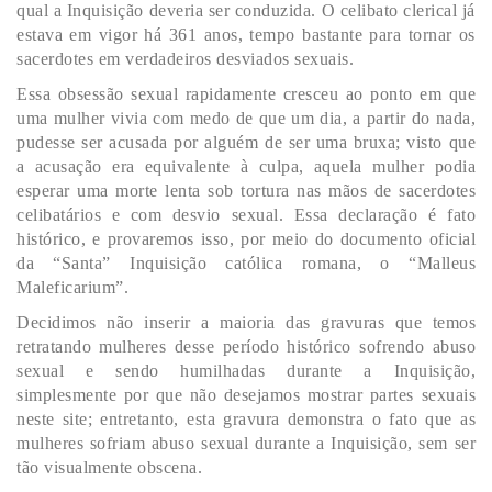
qual a Inquisição deveria ser conduzida. O celibato clerical já
estava em vigor há 361 anos, tempo bastante para tornar os
sacerdotes em verdadeiros desviados sexuais.
Essa obsessão sexual rapidamente cresceu ao ponto em que
uma mulher vivia com medo de que um dia, a partir do nada,
pudesse ser acusada por alguém de ser uma bruxa; visto que
a acusação era equivalente à culpa, aquela mulher podia
esperar uma morte lenta sob tortura nas mãos de sacerdotes
celibatários e com desvio sexual. Essa declaração é fato
histórico, e provaremos isso, por meio do documento oficial
da “Santa” Inquisição católica romana, o “Malleus
Maleficarium”.
Decidimos não inserir a maioria das gravuras que temos
retratando mulheres desse período histórico sofrendo abuso
sexual e sendo humilhadas durante a Inquisição,
simplesmente por que não desejamos mostrar partes sexuais
neste site; entretanto, esta gravura demonstra o fato que as
mulheres sofriam abuso sexual durante a Inquisição, sem ser
tão visualmente obscena.