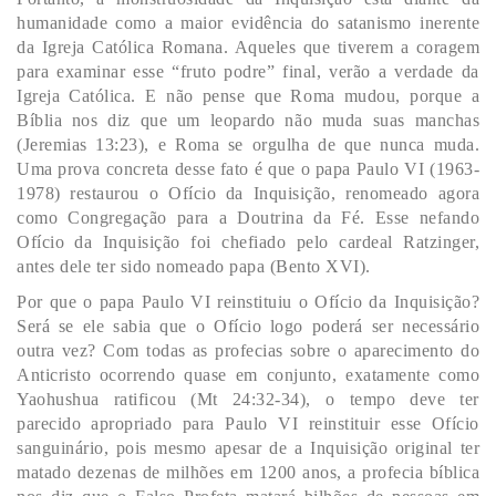
humanidade como a maior evidência do satanismo inerente
da Igreja Católica Romana. Aqueles que tiverem a coragem
para examinar esse “fruto podre” final, verão a verdade da
Igreja Católica. E não pense que Roma mudou, porque a
Bíblia nos diz que um leopardo não muda suas manchas
(Jeremias 13:23), e Roma se orgulha de que nunca muda.
Uma prova concreta desse fato é que o papa Paulo VI (1963-
1978) restaurou o Ofício da Inquisição, renomeado agora
como Congregação para a Doutrina da Fé. Esse nefando
Ofício da Inquisição foi chefiado pelo cardeal Ratzinger,
antes dele ter sido nomeado papa (Bento XVI).
Por que o papa Paulo VI reinstituiu o Ofício da Inquisição?
Será se ele sabia que o Ofício logo poderá ser necessário
outra vez? Com todas as profecias sobre o aparecimento do
Anticristo ocorrendo quase em conjunto, exatamente como
Yaohushua ratificou (Mt 24:32-34), o tempo deve ter
parecido apropriado para Paulo VI reinstituir esse Ofício
sanguinário, pois mesmo apesar de a Inquisição original ter
matado dezenas de milhões em 1200 anos, a profecia bíblica