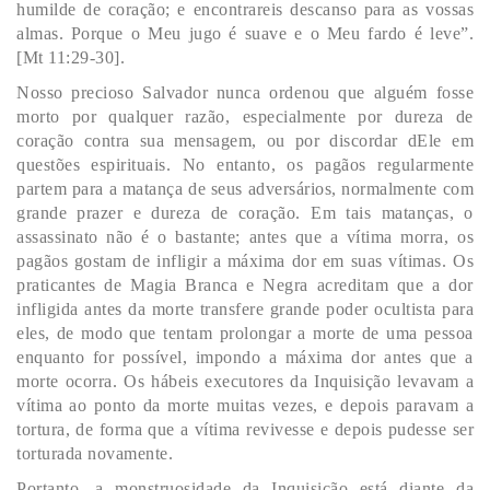
humilde de coração; e encontrareis descanso para as vossas
almas. Porque o Meu jugo é suave e o Meu fardo é leve”.
[Mt 11:29-30].
Nosso precioso Salvador nunca ordenou que alguém fosse
morto por qualquer razão, especialmente por dureza de
coração contra sua mensagem, ou por discordar dEle em
questões espirituais. No entanto, os pagãos regularmente
partem para a matança de seus adversários, normalmente com
grande prazer e dureza de coração. Em tais matanças, o
assassinato não é o bastante; antes que a vítima morra, os
pagãos gostam de infligir a máxima dor em suas vítimas. Os
praticantes de Magia Branca e Negra acreditam que a dor
infligida antes da morte transfere grande poder ocultista para
eles, de modo que tentam prolongar a morte de uma pessoa
enquanto for possível, impondo a máxima dor antes que a
morte ocorra. Os hábeis executores da Inquisição levavam a
vítima ao ponto da morte muitas vezes, e depois paravam a
tortura, de forma que a vítima revivesse e depois pudesse ser
torturada novamente.
Portanto, a monstruosidade da Inquisição está diante da