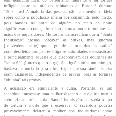
tem nenhuma idéia do barbarismo flagrante e da tortura
infligida sobre os infelizes habitantes da Europa* durante
1200 anos! A maioria das pessoas não tem nenhuma idéia
sobre como a população inteira foi consumida pelo medo,
pois batidas na porta de alguém no meio da noite
significavam o começo imediato de uma morte torturante nas
mãos dos inquisidores. Muitos, ainda acreditam que a “Santa
Inquisição” apenas “caçava” as bruxas, mas ignoram
[convenientemente] que a grande maioria dos “acusados”
eram desafetos dos padres [diga-se autoridades eclesiásticas]
e principalmente aqueles que discordavam das doutrinas da
“santa Sé” (Lutero que o diga)! Se alguém tinha um inimigo,
bastava denunciá-lo para a inquisição que sua família inteira
eram dizimadas, independentes de provas, pois as torturas
“obtinha” tais provas…
A acusação era equivalente à culpa. Portanto, se um
sacerdote ameaçasse uma mulher dizendo que ele iria mentir
sobre ela aos oficiais da “Santa” Inquisição, ela sabia o tipo
de tortura e morte que a esperava. O sacerdote poderia
provavelmente delatar a mulher aos inquisidores como