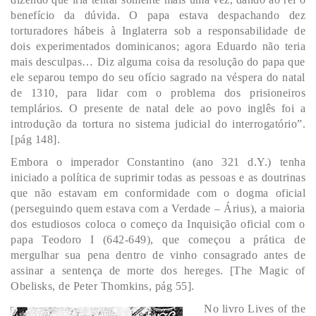
benefício da dúvida. O papa estava despachando dez
torturadores hábeis à Inglaterra sob a responsabilidade de
dois experimentados dominicanos; agora Eduardo não teria
mais desculpas… Diz alguma coisa da resolução do papa que
ele separou tempo do seu ofício sagrado na véspera do natal
de 1310, para lidar com o problema dos prisioneiros
templários. O presente de natal dele ao povo inglês foi a
introdução da tortura no sistema judicial do interrogatório”.
[pág 148].
Embora o imperador Constantino (ano 321 d.Y.) tenha
iniciado a política de suprimir todas as pessoas e as doutrinas
que não estavam em conformidade com o dogma oficial
(perseguindo quem estava com a Verdade – Árius), a maioria
dos estudiosos coloca o começo da Inquisição oficial com o
papa Teodoro I (642-649), que começou a prática de
mergulhar sua pena dentro de vinho consagrado antes de
assinar a sentença de morte dos hereges. [The Magic of
Obelisks, de Peter Thomkins, pág 55].
No livro Lives of the