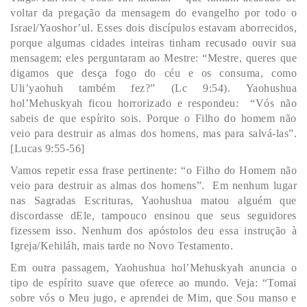
voltar da pregação da mensagem do evangelho por todo o
Israel/Yaoshor’ul. Esses dois discípulos estavam aborrecidos,
porque algumas cidades inteiras tinham recusado ouvir sua
mensagem; eles perguntaram ao Mestre: “Mestre, queres que
digamos que desça fogo do céu e os consuma, como
Uli’yaohuh também fez?” (Lc 9:54). Yaohushua
hol’Mehuskyah ficou horrorizado e respondeu: “Vós não
sabeis de que espírito sois. Porque o Filho do homem não
veio para destruir as almas dos homens, mas para salvá-las”.
[Lucas 9:55-56]
Vamos repetir essa frase pertinente: “o Filho do Homem não
veio para destruir as almas dos homens”. Em nenhum lugar
nas Sagradas Escrituras, Yaohushua matou alguém que
discordasse dEle, tampouco ensinou que seus seguidores
fizessem isso. Nenhum dos apóstolos deu essa instrução à
Igreja/Kehiláh, mais tarde no Novo Testamento.
Em outra passagem, Yaohushua hol’Mehuskyah anuncia o
tipo de espírito suave que oferece ao mundo. Veja: “Tomai
sobre vós o Meu jugo, e aprendei de Mim, que Sou manso e