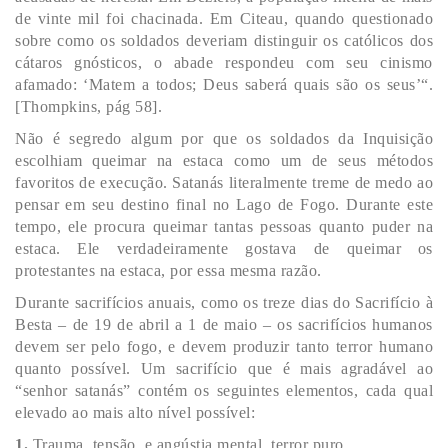
de vinte mil foi chacinada. Em Citeau, quando questionado
sobre como os soldados deveriam distinguir os católicos dos
cátaros gnósticos, o abade respondeu com seu cinismo
afamado: ‘Matem a todos; Deus saberá quais são os seus’“.
[Thompkins, pág 58].
Não é segredo algum por que os soldados da Inquisição
escolhiam queimar na estaca como um de seus métodos
favoritos de execução. Satanás literalmente treme de medo ao
pensar em seu destino final no Lago de Fogo. Durante este
tempo, ele procura queimar tantas pessoas quanto puder na
estaca. Ele verdadeiramente gostava de queimar os
protestantes na estaca, por essa mesma razão.
Durante sacrifícios anuais, como os treze dias do Sacrifício à
Besta – de 19 de abril a 1 de maio – os sacrifícios humanos
devem ser pelo fogo, e devem produzir tanto terror humano
quanto possível. Um sacrifício que é mais agradável ao
“senhor satanás” contém os seguintes elementos, cada qual
elevado ao mais alto nível possível:
1.
Trauma, tensão, e angústia mental, terror puro