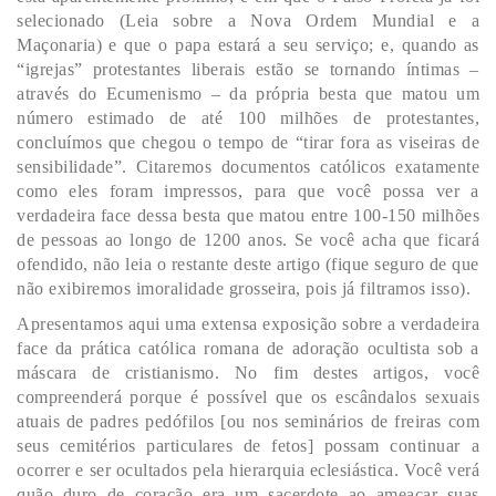
selecionado (Leia sobre a Nova Ordem Mundial e a
Maçonaria) e que o papa estará a seu serviço; e, quando as
“igrejas” protestantes liberais estão se tornando íntimas –
através do Ecumenismo – da própria besta que matou um
número estimado de até 100 milhões de protestantes,
concluímos que chegou o tempo de “tirar fora as viseiras de
sensibilidade”. Citaremos documentos católicos exatamente
como eles foram impressos, para que você possa ver a
verdadeira face dessa besta que matou entre 100-150 milhões
de pessoas ao longo de 1200 anos. Se você acha que ficará
ofendido, não leia o restante deste artigo (fique seguro de que
não exibiremos imoralidade grosseira, pois já filtramos isso).
Apresentamos aqui uma extensa exposição sobre a verdadeira
face da prática católica romana de adoração ocultista sob a
máscara de cristianismo. No fim destes artigos, você
compreenderá porque é possível que os escândalos sexuais
atuais de padres pedófilos [ou nos seminários de freiras com
seus cemitérios particulares de fetos] possam continuar a
ocorrer e ser ocultados pela hierarquia eclesiástica. Você verá
quão duro de coração era um sacerdote ao ameaçar suas