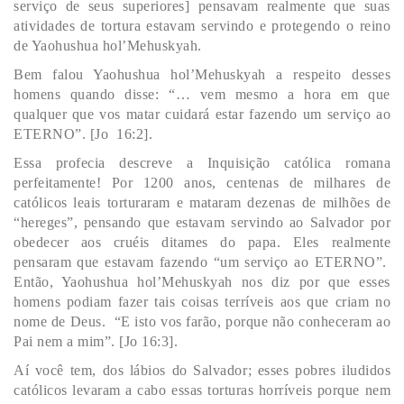
serviço de seus superiores] pensavam realmente que suas
atividades de tortura estavam servindo e protegendo o reino
de Yaohushua hol’Mehuskyah.
Bem falou Yaohushua hol’Mehuskyah a respeito desses
homens quando disse: “… vem mesmo a hora em que
qualquer que vos matar cuidará estar fazendo um serviço ao
ETERNO”. [Jo 16:2].
Essa profecia descreve a Inquisição católica romana
perfeitamente! Por 1200 anos, centenas de milhares de
católicos leais torturaram e mataram dezenas de milhões de
“hereges”, pensando que estavam servindo ao Salvador por
obedecer aos cruéis ditames do papa. Eles realmente
pensaram que estavam fazendo “um serviço ao ETERNO”.
Então, Yaohushua hol’Mehuskyah nos diz por que esses
homens podiam fazer tais coisas terríveis aos que criam no
nome de Deus. “E isto vos farão, porque não conheceram ao
Pai nem a mim”. [Jo 16:3].
Aí você tem, dos lábios do Salvador; esses pobres iludidos
católicos levaram a cabo essas torturas horríveis porque nem