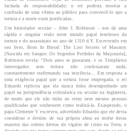
fachada de responsabilidade; o rei poderia mostrar a
confissão de uma vítima ao público para convencê-lo que a
tortura e a morte eram justificadas.
Um historiador secular – John J. Robinson – nos dá uma
rápida e singular visão neste mundo papal tenebroso da
tortura e do assassinato no ano de 1310 d.Y. Escrevendo em
seu livro, Born In Blood: The Lost Secrets of Masonry
[Nascida em Sangue: Os Segredos Perdidos da Maçonaria],
Robinson revela: “Dois anos se passaram, e os Templários
interrogados sem tortura não confessaram nada,
constantemente reafirmando sua inocência… Em resposta a
uma exigência papal que a tortura fosse empregada, o rei
Eduardo replicou que ela nunca tinha desempenhado um
papel na jurisprudência eclesiástica ou secular na Inglaterra,
de modo que ele não tinha no reino nem mesmo pessoas
qualificadas que soubessem como realizá-la. Exasperado, o
papa Clemente V escreveu, advertindo Eduardo que ele devia
considerar o destino de sua própria alma ao mofar dessa
maneira das ordens diretas do vigário de cristo na Terra, e
dizendo que iria tentar somente mais uma vez, dando ao rei o