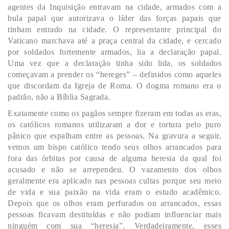
agentes da Inquisição entravam na cidade, armados com a
bula papal que autorizava o líder das forças papais que
tinham entrado na cidade. O representante principal do
Vaticano marchava até a praça central da cidade, e cercado
por soldados fortemente armados, lia a declaração papal.
Uma vez que a declaração tinha sido lida, os soldados
começavam a prender os “hereges” – definidos como aqueles
que discordam da Igreja de Roma. O dogma romano era o
padrão, não a Bíblia Sagrada.
Exatamente como os pagãos sempre fizeram em todas as eras,
os católicos romanos utilizaram a dor e tortura pelo puro
pânico que espalham entre as pessoas. Na gravura a seguir,
vemos um bispo católico tendo seus olhos arrancados para
fora das órbitas por causa de alguma heresia da qual foi
acusado e não se arrependeu. O vazamento dos olhos
geralmente era aplicado nas pessoas cultas porque seu meio
de vida e sua paixão na vida eram o estudo acadêmico.
Depois que os olhos eram perfurados ou arrancados, essas
pessoas ficavam destituídas e não podiam influenciar mais
ninguém com sua “heresia”. Verdadeiramente, esses