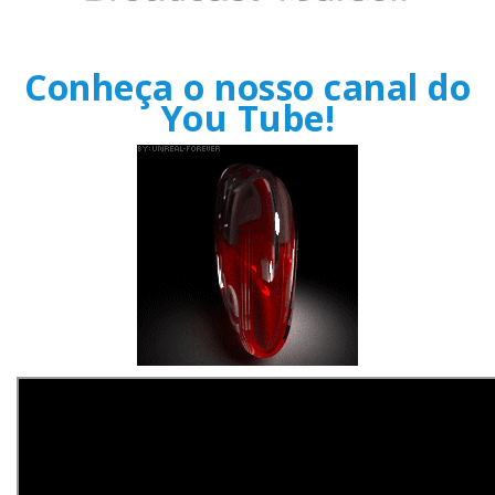
Conheça o nosso canal do
You Tube!