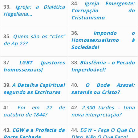
Igreja Emergente:
34.
Igreja: a Dialética
33.
Corrupção do
Hegeliana…
Cristianismo
Impondo o
36.
Quem são os “cães”
35.
Homossexualismo à
de Ap 22?
Sociedade!
LGBT [pastores
Blasfêmia – o Pecado
37.
38.
homossexuais]
Imperdoável!
A Batalha Espiritual
O Bode Azazel:
39.
40.
segundo as Escrituras
satanás ou Cristo?
Foi em 22 de
2.300 tardes – Uma
41.
42.
outubro de 1844?
nova interpretação?
EGW e a Profecia da
EGW – Faça O Que Eu
43.
44.
Porta Fechada
Digo, Não O Que Faço!