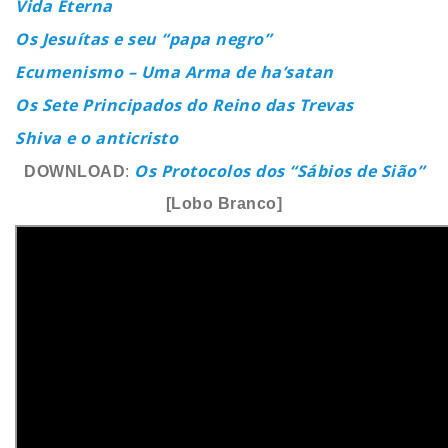
Vida Eterna
Os Jesuítas e seu “papa negro”
Ecumenismo – Uma Arma de ha’satan
Os Sete Principados do Reino das Trevas
Shiva e o anticristo
Os Protocolos dos “Sábios de Sião”
DOWNLOAD
:
[Lobo Branco]