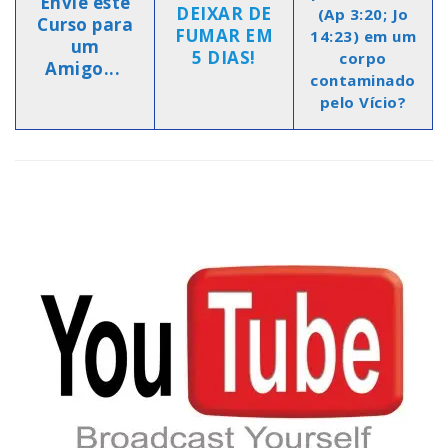
Envie este
DEIXAR DE
(Ap 3:20; Jo
Curso para
FUMAR EM
14:23) em um
um
5 DIAS!
corpo
Amigo...
contaminado
pelo Vício?