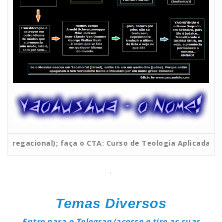
nal); faça o CTA: Curso de Teologia Aplicada – CLIC!
.
Temas Diversos
Entre para o Telegran/acesse e tire as suas