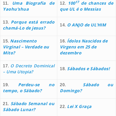
17
Uma Biografia de
100
de chances de
11.
12.
Yaohu’shua
que UL é o Messias
Porque está errado
13.
O ANJO de UL’HIM
14.
chamá-Lo de jesus?
Nascimento
Ídolos
Nascidos de
15.
16.
Virginal – Verdade ou
Virgens em 25 de
Mito?
dezembro
O Decreto Dominical
17.
Sábados e Sábados!
18.
– Uma Utopia?
Perdeu-se no
Sábado ou
19.
20.
tempo, o Sábado?
Domingo?
Sábado Semanal ou
21.
Lei X Graça
22.
Sábado Lunar?