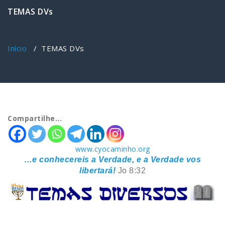
TEMAS DVs
Início
/
TEMAS DVs
Compartilhe...
www.cyocaminho.org
…e conhecereis a Verdade, e a Verdade vos
libertará!
Jo 8:32