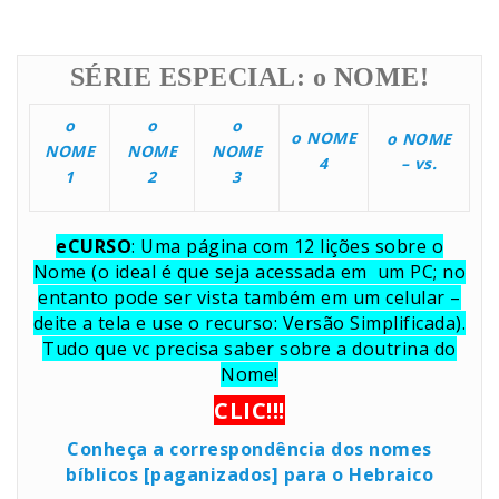
nome
SÉRIE ESPECIAL: o NOME!
o
o
o
o NOME
o NOME
NOME
NOME
NOME
4
– vs
.
1
2
3
eCURSO
: Uma página com 12 lições sobre o
Nome (o ideal é que seja acessada em um PC; no
entanto pode ser vista também em um celular –
deite a tela e use o recurso: Versão Simplificada).
Tudo que vc precisa saber sobre a doutrina do
Nome!
CLIC!!!
Conheça a correspondência dos nomes
bíblicos [paganizados] para o Hebraico