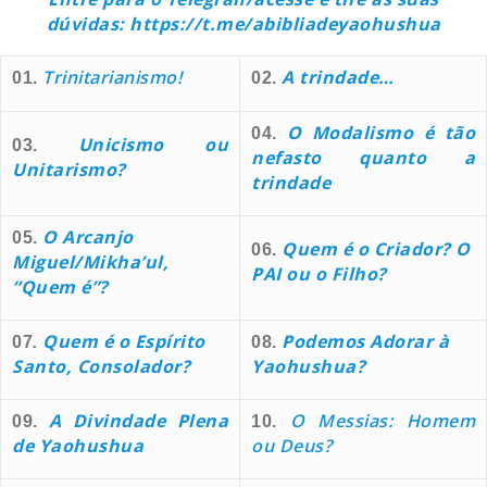
dúvidas:
https://t.me/abibliadeyaohushua
Trinitarianismo!
A trindade…
01.
02.
O Modalismo é tão
04.
Unicismo ou
03.
nefasto quanto a
Unitarismo?
trindade
O Arcanjo
05.
Quem é o Criador? O
06.
Miguel/Mikha’ul,
PAI ou o Filho?
“Quem é”?
Quem é o Espírito
Podemos Adorar à
07
.
08.
Santo, Consolador?
Yaohushua?
A Divindade Plena
O Messias: Homem
09.
10.
de Yaohushua
ou Deus?