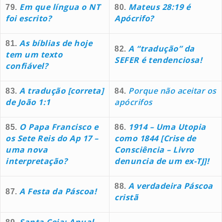
Em que língua o NT
Mateus 28:19 é
79.
80.
foi escrito?
Apócrifo?
As bíblias de hoje
81.
A “tradução” da
82.
tem um texto
SEFER é tendenciosa!
confiável?
A tradução [correta]
Porque não aceitar os
83.
84.
de João 1:1
apócrifos
O Papa Francisco e
1914 – Uma Utopia
85.
86.
os Sete Reis do Ap 17 –
como 1844 [Crise de
uma nova
Consciência – Livro
interpretação?
denuncia de um ex-TJ]!
A verdadeira Páscoa
88.
A Festa da Páscoa!
87.
cristã