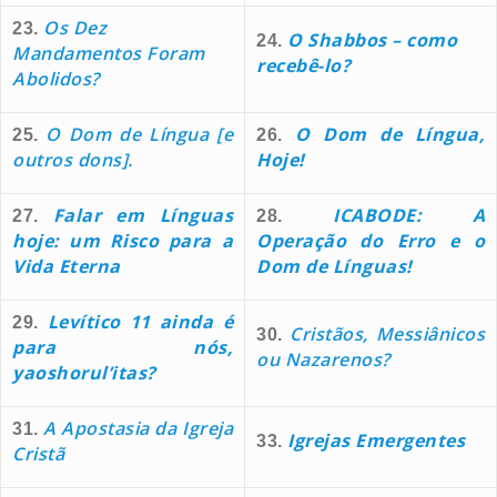
Os Dez
23.
O Shabbos – como
24.
Mandamentos Foram
recebê-lo?
Abolidos?
O Dom de Língua [e
O Dom de Língua,
25.
26.
outros dons].
Hoje!
Falar em Línguas
ICABODE: A
27.
28.
hoje: um Risco para a
Operação do Erro e o
Vida Eterna
Dom de Línguas!
Levítico 11 ainda é
29.
Cristãos, Messiânicos
30.
para nós,
ou Nazarenos?
yaoshorul’itas?
A Apostasia da Igreja
31.
Igrejas Emergentes
33.
Cristã