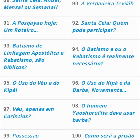
Santa Ceia: Anual,
89.
A Verdadeira Teviláh
90.
Mensal ou Semanal?
A Posqayao hoje:
Santa Ceia: Quem
91.
92.
Um Roteiro…
pode participar?
Batismo de
93.
O Batismo e ou o
94.
Linhagem Apostólica e
Rebatismo é realmente
Rebatismo, são
necessário?
bíblicos?
O Uso do Véu e do
O Uso do Kipá e da
95.
96.
Kipá!
Barba, Novamente…
O homem
98.
Véu, apenas em
97.
Yaoshorul’ita deve usar
Coríntios?
barba?
Possessão
Como será a prisão
99.
100.