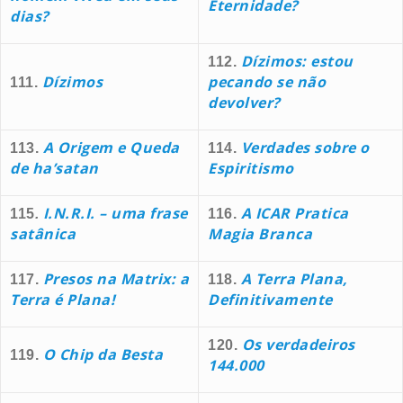
Eternidade?
dias?
Dízimos: estou
112.
Dízimos
pecando se não
111.
devolver?
A Origem e Queda
Verdades sobre o
113.
114.
de ha’satan
Espiritismo
I.N.R.I. – uma frase
A ICAR Pratica
115
.
116.
satânica
Magia Branca
Presos na Matrix: a
A Terra Plana,
117.
118.
Terra é Plana!
Definitivamente
Os verdadeiros
120.
O Chip da Besta
119.
144.000