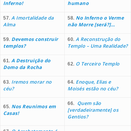
Inferno!
humano
A Imortalidade da
No Inferno o Verme
57.
58.
Alma
não Morre [será?]…
Devemos construir
A Reconstrução do
59.
60.
templos?
Templo – Uma Realidade?
A Destruição do
61.
O Terceiro Templo
62.
Domo da Rocha
Iremos morar no
Enoque, Elias e
63.
64.
céu?
Moisés estão no céu?
Quem são
66.
Nos Reunimos em
65.
[verdadeiramente] os
Casas!
Gentios?