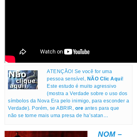
ATENÇÃO! Se você for uma
pessoa sensível,
NÃO Clic Aqui
!
Este estudo é muito agressivo
(mostra a Verdade sobre o uso dos
símbolos da Nova Era pelo inimigo, para esconder a
Verdade). Porém, se ABRIR,
ore
antes para que
não se torne mais uma presa de ha’satan…
NOM –