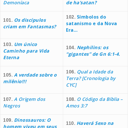
Demoníaca
de ha’satan?
Símbolos do
102.
Os discípulos
101.
satanismo e da Nova
criam em Fantasmas?
Era…
Um único
103.
Nephilins: os
104.
Caminho para Vida
“gigantes” de Gn 6:1-4.
Eterna
Qual a Idade da
106.
A verdade sobre o
105.
Terra? [Cronologia by
milênio!!!
CYC]
A Origem dos
O Código da Bíblia –
107.
108.
Negros
Amos 3:7
Dinossauros: O
109.
Haverá Sexo na
110.
homem viveu em seus