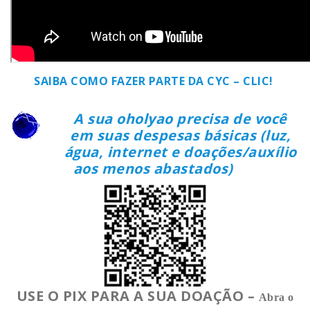
SAIBA COMO FAZER PARTE DA CYC – CLIC!
A sua oholyao precisa de você
em suas despesas básicas (luz,
água, internet e doações/auxílio
aos menos abastados)
USE O PIX PARA A SUA DOAÇÃO –
Abra o