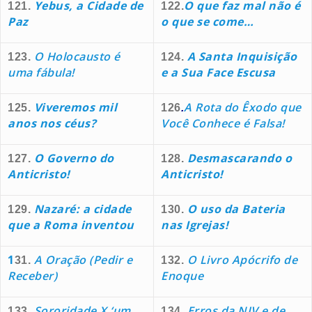
Yebus, a Cidade de
O que faz mal não é
121.
122.
Paz
o que se come…
O Holocausto é
A Santa Inquisição
123.
124.
uma fábula!
e a Sua Face Escusa
Viveremos mil
A Rota do Êxodo que
125.
126
.
anos nos céus?
Você Conhece é Falsa!
O Governo do
Desmascarando o
127.
128.
Anticristo!
Anticristo!
Nazaré: a cidade
O uso da Bateria
129.
130.
que a Roma inventou
nas Igrejas!
1
A Oração (Pedir e
O Livro Apócrifo de
31.
132.
Receber)
Enoque
Sororida
de
X ‘um
Erros da NIV e de
133.
134.