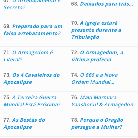
O Arrebatamento é
67.
Deixados para trás…
68.
Secreto?
A igreja estará
70.
Preparado para um
69.
presente durante a
falso arrebatamento?
Tribulação
O Armagedom é
O Armagedom, a
71.
72.
Literal?
última profecia
Os 4 Cavaleiros do
O 666 e a Nova
73.
74.
Apocalipse
Ordem Mundial…
A Terceira Guerra
Mavi Marmara –
75.
76.
Mundial Está Próxima?
Yaoshor’ul & Armagedon
As Bestas do
Porque o Dragão
77.
78.
Apocalipse
persegue a Mulher?