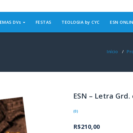
EMAS DVs
FESTAS
TEOLOGIA by CYC
ESN ONLI
Início
/
Pr
ESN – Letra Grd
(0)
R$
210,00