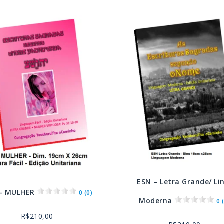
ESN – Letra Grande/ Li
– MULHER
0 (0)
Moderna
0 
R$
210,00