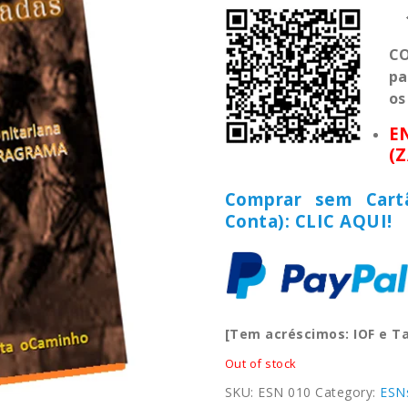
CO
pa
os
E
(
Comprar sem Cart
Conta): CLIC AQUI!
[Tem acréscimos: IOF e T
Out of stock
SKU:
ESN 010
Category:
ESN