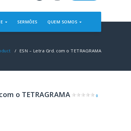
NE
SERMÔES
QUEM SOMOS
oduct
/
ESN – Letra Grd. com o TETRAGRAMA
. com o TETRAGRAMA
0