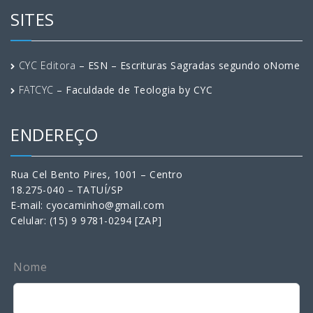
SITES
CYC Editora
– ESN – Escrituras Sagradas segundo oNome
FATCYC
– Faculdade de Teologia by CYC
ENDEREÇO
Rua Cel Bento Pires, 1001 – Centro
18.275-040 – TATUÍ/SP
E-mail: cyocaminho@gmail.com
Celular: (15) 9 9781-0294 [ZAP]
Leave
Nome
this
field
blank