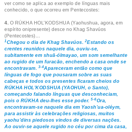
ver como se aplica ao exemplo de línguas mais
conhecido, o que ocorreu em Pentecostes:
4.
O RÚKHA HOL’KODSHUA (Yaohushua, agora, em
espírito onipresente) desce no Khag Shavúos
(Pentecostes)…
1
2
Chegou o dia de Khag Shavúos.
Estando os
crentes reunidos naquele dia, ouviu-se,
subitamente em shuã-ólmayao, um som semelhante
ao rugido de um furacão, enchendo a casa onde se
3-4
encontravam.
Apareceram então como que
línguas de fogo que pousaram sobre as suas
cabeças e todos os presentes ficaram cheios do
RÚKHA HOL’KODSHUA (YAOHUH, o Santo),
começando falando línguas que desconheciam,
5-6
pois o RÚKHA deu-lhes esse poder.
Ora,
encontravam-se naquele dia em Yaosh’ua-oléym,
para assistir às celebrações religiosas, muitos
yaohu’dins piedosos vindos de diversas nações.
Ao ouvir-se aquele rugido no céu por cima da casa,