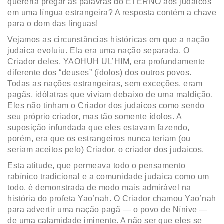
quereria pregar as palavras do ETERNO aos judaicos
em uma língua estrangeira? A resposta contém a chave
para o dom das línguas!
Vejamos as circunstâncias históricas em que a nação
judaica evoluiu. Ela era uma nação separada. O
Criador deles, YAOHUH UL’HIM, era profundamente
diferente dos “deuses” (ídolos) dos outros povos.
Todas as nações estrangeiras, sem exceções, eram
pagãs, idólatras que viviam debaixo de uma maldição.
Eles não tinham o Criador dos judaicos como sendo
seu próprio criador, mas tão somente ídolos. A
suposição infundada que eles estavam fazendo,
porém, era que os estrangeiros nunca teriam (ou
seriam aceitos pelo) Criador, o criador dos judaicos.
Esta atitude, que permeava todo o pensamento
rabínico tradicional e a comunidade judaica como um
todo, é demonstrada de modo mais admirável na
história do profeta Yao’nah. O Criador chamou Yao’nah
para advertir uma nação pagã — o povo de Nínive —
de uma calamidade iminente. A não ser que eles se