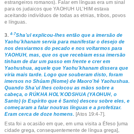
estrangeiros romanos). Falar em línguas era um sinal
para os judaicos que YAOHUH UL’HIM estava
aceitando indivíduos de todas as etnias, tribos, povos
e línguas.
4-7
3.
Sha’ul explicou-lhes então que a imersão de
Yaohu’khanam servia para manifestar o desejo de
nos desviarmos do pecado e nos voltarmos para
YAOHUH, mas, que os que recebiam essa imersão
tinham de dar um passo em frente e crer em
Yaohushua, aquele que Yaohu’khanam dissera que
viria mais tarde. Logo que souberam disto, foram
imersos no Shúam (Nome) de Maoro’hé Yaohushua.
Quando Sha’ul lhes colocou as mãos sobre a
cabeça, o RÚKHA HOL’KODSHUA (YAOHUH, o
Santo) (o Espírito que é Santo) desceu sobre eles, e
começaram a falar noutras línguas e a profetizar.
Eram cerca de doze homens.
[Atos 19:4-7].
Esta foi a ocasião em que, em uma visita a Éfeso [uma
cidade grega, consequentemente de língua grega],