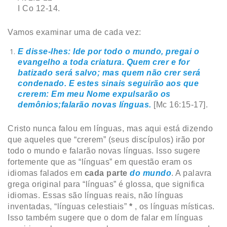
I Co 12-14.
Vamos examinar uma de cada vez:
E disse-lhes: Ide por todo o mundo, pregai o
evangelho a toda criatura. Quem crer e for
batizado será salvo; mas quem não crer será
condenado. E estes sinais seguirão aos que
crerem: Em meu Nome expulsarão os
demônios;
falarão novas línguas
.
[Mc 16:15-17].
Cristo nunca falou em línguas, mas aqui está dizendo
que aqueles que “crerem” (seus discípulos) irão por
todo o mundo e falarão novas línguas. Isso sugere
fortemente que as “línguas” em questão eram os
idiomas falados em
cada parte
do mundo
. A palavra
grega original para “línguas” é glossa, que significa
idiomas. Essas são línguas reais, não línguas
inventadas, “línguas celestiais”
*
, os línguas místicas.
Isso também sugere que o dom de falar em línguas