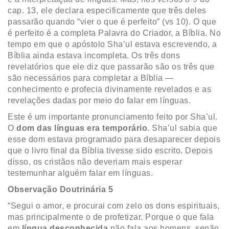
cap. 13, ele declara especificamente que três deles
passarão quando “vier o que é perfeito” (vs 10). O que
é perfeito é a completa Palavra do Criador, a Bíblia. No
tempo em que o apóstolo Sha’ul estava escrevendo, a
Bíblia ainda estava incompleta. Os três dons
revelatórios que ele diz que passarão são os três que
são necessários para completar a Bíblia —
conhecimento e profecia divinamente revelados e as
revelações dadas por meio do falar em línguas.
Este é um importante pronunciamento feito por Sha’ul.
O
dom das línguas era temporário
. Sha’ul sabia que
esse dom estava programado para desaparecer depois
que o livro final da Bíblia tivesse sido escrito. Depois
disso, os cristãos não deveriam mais esperar
testemunhar alguém falar em línguas.
Observação Doutrinária 5
“Segui o amor, e procurai com zelo os dons espirituais,
mas principalmente o de profetizar. Porque o que fala
em
língua desconhecida
não fala aos homens, senão