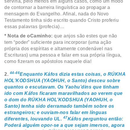
serviria, pelo menos em alguns casos, como um modo
de contornar a barreira linguística ao propagar a
mensagem do Evangelho. Afinal, nada do Novo
Testamento tinha sido escrito quando Cristo proferiu
essas palavras (profecia)…
* Nota de oCaminho:
que anjos são estes que não
tem “poder” suficiente para incorporar (uma ação
própria dos espíritas e altamente condenável nas
Escrituras) uma pessoa e falar em sua própria língua,
como fizeram os apóstolos naquele dia!
44-46
2.
Enquanto Káfos dizia estas coisas, o RÚKHA
HOL’KODSHUA (YAOHUH, o Santo) desceu sobre
quantos o escutavam. Os Yaohu’dins que tinham
ido com Káfos ficaram maravilhados ao verem que
o dom do RÚKHA HOL’KODSHUA (YAOHUH, o
Santo) tenha sido derramado também sobre os
estrangeiros; e ouviam-nos falar em línguas
47
diferentes, louvando UL.
Káfos perguntou então:
Poderá alguém opor-se a que sejam imersos, agora