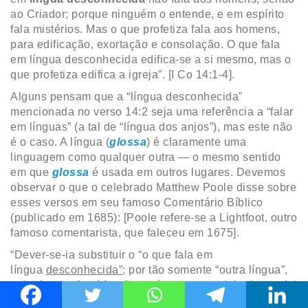
ao Criador; porque ninguém o entende, e em espírito
fala mistérios. Mas o que profetiza fala aos homens,
para edificação, exortação e consolação. O que fala
em língua desconhecida edifica-se a si mesmo, mas o
que profetiza edifica a igreja”. [I Co 14:1-4].
Alguns pensam que a “língua desconhecida”
mencionada no verso 14:2 seja uma referência a “falar
em línguas” (a tal de “língua dos anjos”), mas este não
é o caso. A língua (
glossa
) é claramente uma
linguagem como qualquer outra — o mesmo sentido
em que
glossa
é usada em outros lugares. Devemos
observar o que o celebrado Matthew Poole disse sobre
esses versos em seu famoso Comentário Bíblico
(publicado em 1685): [Poole refere-se a Lightfoot, outro
famoso comentarista, que faleceu em 1675].
“Dever-se-ia substituir o “o que fala em
língua
desconhecida”
; por tão somente “outra língua”,
pois
desconhecida
não está no grego original, mas foi
necessariamente acrescentado pelos tradutores, pois