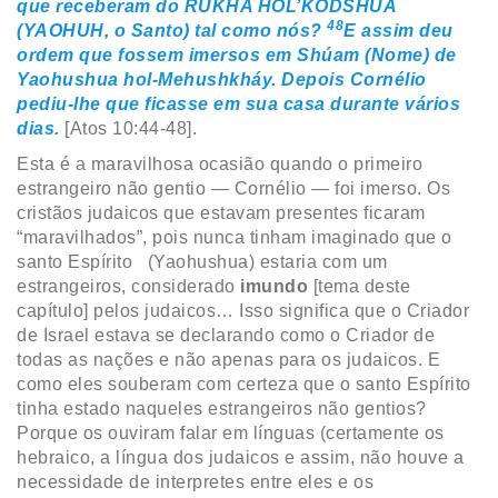
que receberam do RÚKHA HOL’KODSHUA
48
(YAOHUH, o Santo) tal como nós?
E assim deu
ordem que fossem imersos em Shúam (Nome) de
Yaohushua hol-Mehushkháy. Depois Cornélio
pediu-lhe que ficasse em sua casa durante vários
dias.
[Atos 10:44-48].
Esta é a maravilhosa ocasião quando o primeiro
estrangeiro não gentio — Cornélio — foi imerso. Os
cristãos judaicos que estavam presentes ficaram
“maravilhados”, pois nunca tinham imaginado que o
santo Espírito (Yaohushua) estaria com um
estrangeiros, considerado
imundo
[tema deste
capítulo] pelos judaicos… Isso significa que o Criador
de Israel estava se declarando como o Criador de
todas as nações e não apenas para os judaicos. E
como eles souberam com certeza que o santo Espírito
tinha estado naqueles estrangeiros não gentios?
Porque os ouviram falar em línguas (certamente os
hebraico, a língua dos judaicos e assim, não houve a
necessidade de interpretes entre eles e os