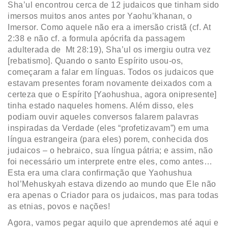
Sha’ul encontrou cerca de 12 judaicos que tinham sido
imersos muitos anos antes por Yaohu’khanan, o
Imersor. Como aquele não era a imersão cristã (cf. At
2:38 e não cf. a formula apócrifa da passagem
adulterada de Mt 28:19), Sha’ul os imergiu outra vez
[rebatismo]. Quando o santo Espírito usou-os,
começaram a falar em línguas. Todos os judaicos que
estavam presentes foram novamente deixados com a
certeza que o Espírito [Yaohushua, agora onipresente]
tinha estado naqueles homens. Além disso, eles
podiam ouvir aqueles conversos falarem palavras
inspiradas da Verdade (eles “profetizavam”) em uma
língua estrangeira (para eles) porem, conhecida dos
judaicos – o hebraico, sua língua pátria; e assim, não
foi necessário um interprete entre eles, como antes…
Esta era uma clara confirmação que Yaohushua
hol’Mehuskyah estava dizendo ao mundo que Ele não
era apenas o Criador para os judaicos, mas para todas
as etnias, povos e nações!
Agora, vamos pegar aquilo que aprendemos até aqui e