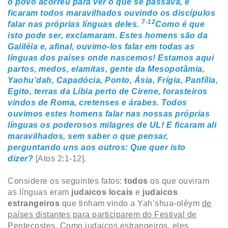
o povo acorreu para ver o que se passava, e
ficaram todos maravilhados ouvindo os discípulos
7-12
falar nas próprias línguas deles.
Como é que
isto pode ser, exclamaram. Estes homens são da
Galiléia e, afinal, ouvimo-los falar em todas as
línguas dos países onde nascemos! Estamos aqui
partos, medos, elamitas, gente da Mesopotâmia,
Yaohu’dah, Capadócia, Ponto, Ásia, Frígia, Panfília,
Egito, terras da Líbia perto de Cirene, forasteiros
vindos de Roma, cretenses e árabes. Todos
ouvimos estes homens falar nas nossas próprias
línguas os poderosos milagres de UL! E ficaram ali
maravilhados, sem saber o que pensar,
perguntando uns aos outros: Que quer isto
dizer?
[Atos 2:1-12].
Considere os seguintes fatos:
todos
os que ouviram
as línguas eram
judaicos
locais
e
judaicos
estrangeiros
que tinham vindo a Yah’shua-oléym
de
países distantes para participarem do Festival de
Pentecostes
. Como judaicos estrangeiros, eles