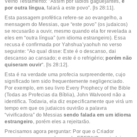
Velho Testamento: “Assim por lábios gaguejantes,
e
por outra língua
, falará a este povo”. [Is 28:11].
Esta passagem profética refere-se ao evangelho, a
mensagem do Messias, que “este povo” (os judaicos)
se recusarão a ouvir, mesmo quando ela for revelada a
eles em “outra língua” (um idioma estrangeiro). Essa
recusa é confirmada por Yahshua’yaohuh no verso
seguinte: “Ao qual disse: Este é o descanso, dai
descanso ao cansado; e este é o refrigério;
porém não
quiseram ouvir
“. [Is 28:12].
Esta é na verdade uma profecia surpreendente, cujo
significado tem sido frequentemente negligenciado.
Por exemplo, em seu livro Every Prophecy of the Bible
(Todas as Profecias da Bíblia), John Walvoord não a
identifica. Todavia, ela diz especificamente que virá um
tempo em que os judaicos ouvirão a palavra
“vivificadora” do Messias
sendo falada em um idioma
estrangeiro
, porém eles a rejeitarão.
Precisamos agora perguntar: Por que o Criador