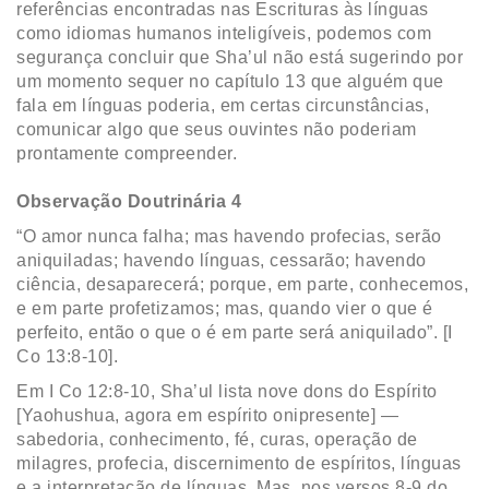
referências encontradas nas Escrituras às línguas
como idiomas humanos inteligíveis, podemos com
segurança concluir que Sha’ul não está sugerindo por
um momento sequer no capítulo 13 que alguém que
fala em línguas poderia, em certas circunstâncias,
comunicar algo que seus ouvintes não poderiam
prontamente compreender.
Observação Doutrinária 4
“O amor nunca falha; mas havendo profecias, serão
aniquiladas; havendo línguas, cessarão; havendo
ciência, desaparecerá; porque, em parte, conhecemos,
e em parte profetizamos; mas, quando vier o que é
perfeito, então o que o é em parte será aniquilado”. [I
Co 13:8-10].
Em I Co 12:8-10, Sha’ul lista nove dons do Espírito
[Yaohushua, agora em espírito onipresente] —
sabedoria, conhecimento, fé, curas, operação de
milagres, profecia, discernimento de espíritos, línguas
e a interpretação de línguas. Mas, nos versos 8-9 do