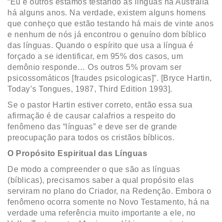
“Eu e outros estamos testando as línguas na Austrália
há alguns anos. Na verdade, existem alguns homens
que conheço que estão testando há mais de vinte anos
e nenhum de nós já encontrou o genuíno dom bíblico
das línguas. Quando o espírito que usa a língua é
forçado a se identificar, em 95% dos casos, um
demônio responde… Os outros 5% provam ser
psicossomáticos [fraudes psicologicas]”. [Bryce Hartin,
Today’s Tongues, 1987, Third Edition 1993].
Se o pastor Hartin estiver correto, então essa sua
afirmação é de causar calafrios a respeito do
fenômeno das “línguas” e deve ser de grande
preocupação para todos os cristãos bíblicos.
O Propósito Espiritual das Línguas
De modo a compreender o que são as línguas
(bíblicas), precisamos saber a qual propósito elas
serviram no plano do Criador, na Redenção. Embora o
fenômeno ocorra somente no Novo Testamento, há na
verdade uma referência muito importante a ele, no