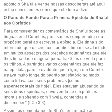
apóstolo Sha’ul e ver se nossas descobertas até aqui
estão consistentes com o que ele tem a dizer.
O Pano de Fundo Para a Primeira Epístola de Sha’ul
aos Coríntios
Para compreender os comentários de Sha’ul sobre as
línguas em I Coríntios, precisamos compreender seu
propósito geral ao escrever a epístola. Ele tinha sido
informado que os cristãos coríntios tinham se afastado
em muitos aspectos dos preceitos doutrinários que ele
lhes tinha dado e agora queria trazê-los de volta para
os trilhos. A partir dos vários comentários que ele faz
na epístola, parece evidente que a Igreja em Corinto
estava muito longe do padrão satisfatório no modo
como lidava com seus problemas [como
as
pentecostais
de hoje]. Eles estavam abusando de
seus dons espirituais, envolvendo-se em práticas
imorais e sofrendo com “inveja, contendas e
dissensões” (I Co 3:3).
Assim, os comentários de Sha’ul em relação às