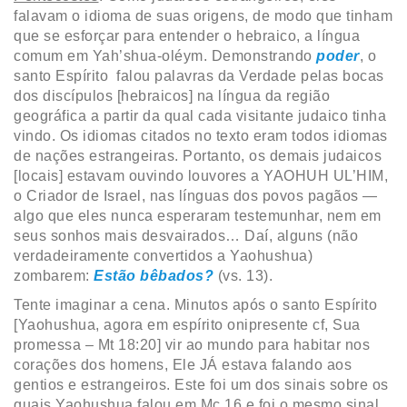
falavam o idioma de suas origens, de modo que tinham
que se esforçar para entender o hebraico, a língua
comum em Yah’shua-oléym. Demonstrando
poder
, o
santo Espírito falou palavras da Verdade pelas bocas
dos discípulos [hebraicos] na língua da região
geográfica a partir da qual cada visitante judaico tinha
vindo. Os idiomas citados no texto eram todos idiomas
de nações estrangeiras. Portanto, os demais judaicos
[locais] estavam ouvindo louvores a YAOHUH UL’HIM,
o Criador de Israel, nas línguas dos povos pagãos —
algo que eles nunca esperaram testemunhar, nem em
seus sonhos mais desvairados… Daí, alguns (não
verdadeiramente convertidos a Yaohushua)
zombarem:
Estão bêbados?
(vs. 13).
Tente imaginar a cena. Minutos após o santo Espírito
[Yaohushua, agora em espírito onipresente cf, Sua
promessa – Mt 18:20] vir ao mundo para habitar nos
corações dos homens, Ele JÁ estava falando aos
gentios e estrangeiros. Este foi um dos sinais sobre os
quais Yaohushua falou em Mc 16 e foi o mesmo sinal