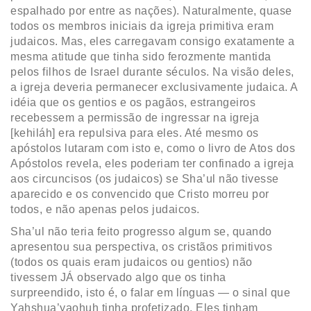
espalhado por entre as nações). Naturalmente, quase
todos os membros iniciais da igreja primitiva eram
judaicos. Mas, eles carregavam consigo exatamente a
mesma atitude que tinha sido ferozmente mantida
pelos filhos de Israel durante séculos. Na visão deles,
a igreja deveria permanecer exclusivamente judaica. A
idéia que os gentios e os pagãos, estrangeiros
recebessem a permissão de ingressar na igreja
[kehiláh] era repulsiva para eles. Até mesmo os
apóstolos lutaram com isto e, como o livro de Atos dos
Apóstolos revela, eles poderiam ter confinado a igreja
aos circuncisos (os judaicos) se Sha’ul não tivesse
aparecido e os convencido que Cristo morreu por
todos, e não apenas pelos judaicos.
Sha’ul não teria feito progresso algum se, quando
apresentou sua perspectiva, os cristãos primitivos
(todos os quais eram judaicos ou gentios) não
tivessem JÁ observado algo que os tinha
surpreendido, isto é, o falar em línguas — o sinal que
Yahshua’yaohuh tinha profetizado. Eles tinham