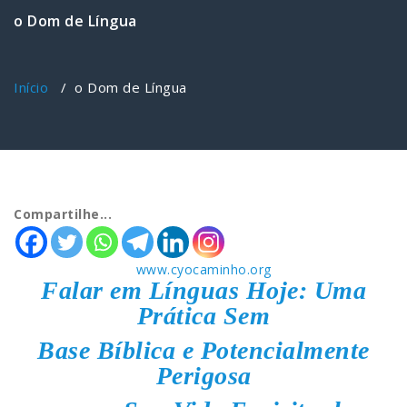
o Dom de Língua
Início
/
o Dom de Língua
Compartilhe...
www.cyocaminho.org
Falar em Línguas Hoje: Uma
Prática Sem
Base Bíblica e Potencialmente
Perigosa