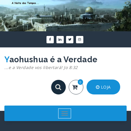
Pular
para
o
conteúdo
Yaohushua é a Verdade
...e a Verdade vos libertará! Jo 8:32
0
LOJA
Alternar
navegação