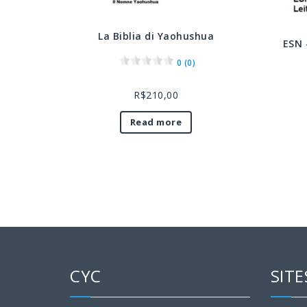
La Biblia di Yaohushua
ESN
0 (0)
R$
210,00
Read more
CYC
SITE