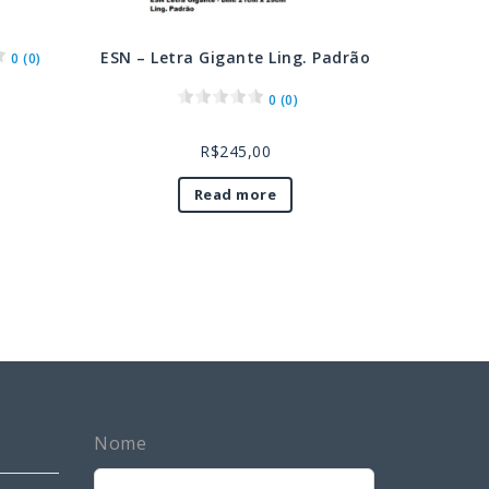
ESN – Letra Gigante Ling. Padrão
0 (0)
0 (0)
R$
245,00
Read more
Leave
Nome
this
field