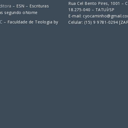
Rua Cel Bento Pires, 1001 – 
ditora
– ESN – Escrituras
18.275-040 – TATUÍ/SP
as segundo oNome
E-mail: cyocaminho@gmail.c
C
– Faculdade de Teologia by
Celular: (15) 9 9781-0294 [ZA