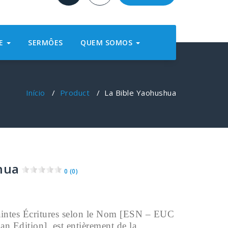
NE
SERMÔES
QUEM SOMOS
Início
/
Product
/
La Bible Yaohushua
hua
0 (0)
aintes Écritures selon le Nom [ESN – EUC
n Edition], est entièrement de la