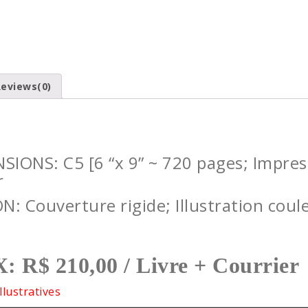
eviews(0)
SIONS: C5 [6 “x 9” ~ 720 pages; Impress
r
ON: Couverture rigide; Illustration coul
: R$ 210,00 / Livre + Courrier
llustratives