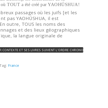
 3, où TOUT a été créé par YAOHÚSHUA!
breux passages où les juifs [et les
fient pas YAOHÚSHUA, il est
. En outre, TOUS les noms des
nnages et des lieux géographiques
ïque, la langue originale de
AR CONTEXTE ET SES LIVRES SUIVENT L'ORDRE CHRONOLOGIQUE - HEBR
Tag:
France