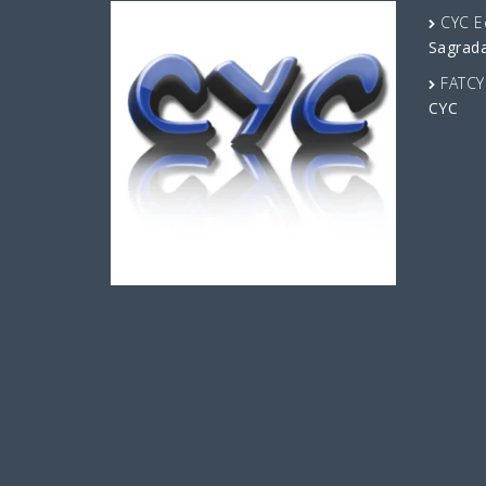
CYC E
Sagrad
FATCY
CYC