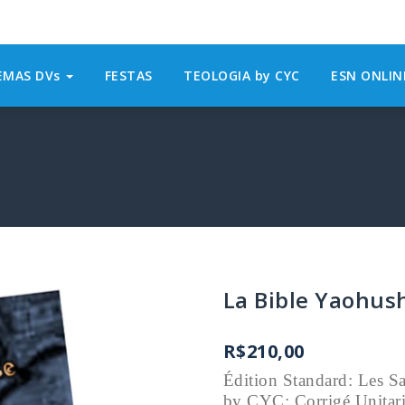
EMAS DVs
FESTAS
TEOLOGIA by CYC
ESN ONLI
La Bible Yaohus
R$
210,00
Édition Standard: Les S
by CYC; Corrigé Unitaria