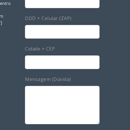
Centro
blank
om
DDD + Celular (ZAP)
P]
Cidade + CEP
Mensagem (Dúvida)