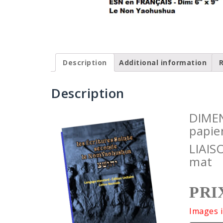
Description
Additional information
R
Description
DIMEN
papie
LIAIS
mat
PRIX
Images i